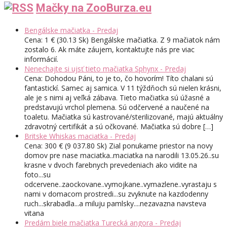
Mačky na ZooBurza.eu
Bengálske mačiatka - Predaj
Cena: 1 € (30.13 Sk) Bengálske mačiatka. Z 9 mačiatok nám
zostalo 6. Ak máte záujem, kontaktujte nás pre viac
informácií.
Nenechajte si ujsť tieto mačiatka Sphynx - Predaj
Cena: Dohodou Páni, to je to, čo hovorím! Títo chalani sú
fantastickí. Samec aj samica. V 11 týždňoch sú nielen krásni,
ale je s nimi aj veľká zábava. Tieto mačiatka sú úžasné a
predstavujú vrchol plemena. Sú odčervené a naučené na
toaletu. Mačiatka sú kastrované/sterilizované, majú aktuálny
zdravotný certifikát a sú očkované. Mačiatka sú dobre […]
Britske Whiskas maciatka - Predaj
Cena: 300 € (9 037.80 Sk) Zial ponukame priestor na novy
domov pre nase maciatka..maciatka na narodili 13.05.26..su
krasne v dvoch farebnych prevedeniach ako vidite na
foto...su
odcervene..zaockovane..vymojkane..vymazlene..vyrastaju s
nami v domacom prostredi...su zvyknute na kazdodenny
ruch...skrabadla...a miluju pamlsky....nezavazna navsteva
vitana
Predám biele mačiatka Turecká angora - Predaj