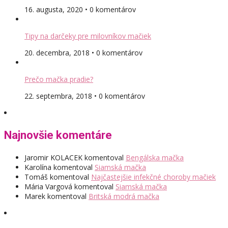
16. augusta, 2020 • 0 komentárov
Tipy na darčeky pre milovníkov mačiek
20. decembra, 2018 • 0 komentárov
Prečo mačka pradie?
22. septembra, 2018 • 0 komentárov
Najnovšie komentáre
Jaromir KOLACEK
komentoval
Bengálska mačka
Karolína
komentoval
Siamská mačka
Tomáš
komentoval
Najčastejšie infekčné choroby mačiek
Mária Vargová
komentoval
Siamská mačka
Marek
komentoval
Britská modrá mačka