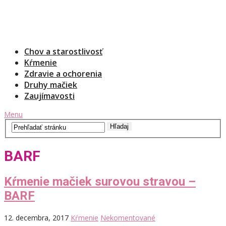
Chov a starostlivosť
Kŕmenie
Zdravie a ochorenia
Druhy mačiek
Zaujímavosti
Menu
BARF
Kŕmenie mačiek surovou stravou –
BARF
12. decembra, 2017
Kŕmenie
Nekomentované