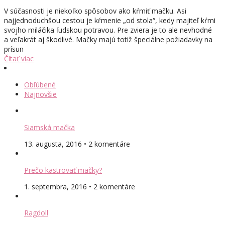
V súčasnosti je niekoľko spôsobov ako kŕmiť mačku. Asi
najjednoduchšou cestou je kŕmenie „od stola“, kedy majiteľ kŕmi
svojho miláčika ľudskou potravou. Pre zviera je to ale nevhodné
a veľakrát aj škodlivé. Mačky majú totiž špeciálne požiadavky na
prísun
Čítať viac
Obľúbené
Najnovšie
Siamská mačka
13. augusta, 2016 • 2 komentáre
Prečo kastrovať mačky?
1. septembra, 2016 • 2 komentáre
Ragdoll