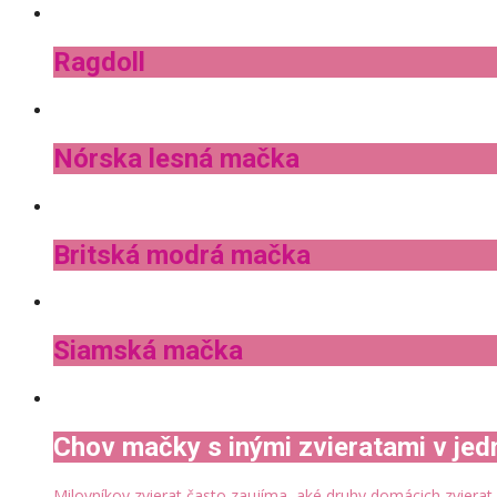
Ragdoll
Nórska lesná mačka
Britská modrá mačka
Siamská mačka
Chov mačky s inými zvieratami v je
Milovníkov zvierat často zaujíma, aké druhy domácich zvierat