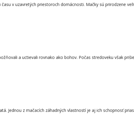
 času v uzavretých priestoroch domácnosti. Mačky sú prirodzene veľm
ožňovali a uctievali rovnako ako bohov. Počas stredoveku však prišie
. Jednou z mačacích záhadných vlastností je aj ich schopnosť priasť