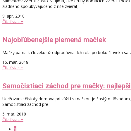
Milovníkov zvierat často zaujíma, aké druhy domácich zvierat môžu 
žiadneho spolubývajúceho z ríše zvierat,
9. apr, 2018
Čítať viac +
Najobľúbenejšie plemená mačiek
Mačky patria k človeku už odpradávna. Ich rola po boku človeka sa 
16. mar, 2018
Čítať viac +
Samočistiaci záchod pre mačky: najlepš
Udržovanie čistoty domova pri súžití s mačkou je častým dôvodom, p
Samočistiaci záchod pre
5. mar, 2018
Čítať viac +
1