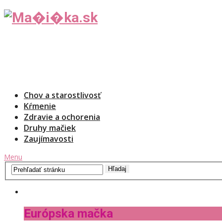
Chov a starostlivosť
Kŕmenie
Zdravie a ochorenia
Druhy mačiek
Zaujímavosti
Menu
Európska mačka