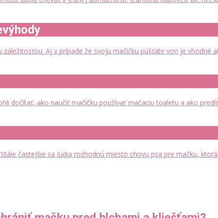
nevýhody
u záležitosťou. Aj v prípade že svoju mačičku púšťate von je vhodné 
li dočítať, ako naučiť mačičku používať mačaciu toaletu a ako predí
Stále častejšie sa ľudia rozhodnú miesto chovu psa pre mačku, ktorá
chrániť mačku pred blchami a kliešťami?