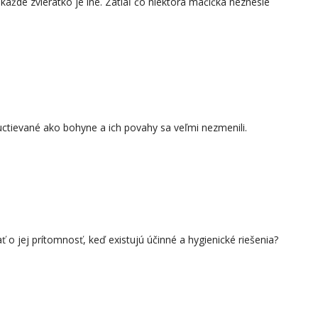
aždé zvieratko je iné. Zatiaľ čo niektorá mačička neznesie
uctievané ako bohyne a ich povahy sa veľmi nezmenili.
 jej prítomnosť, keď existujú účinné a hygienické riešenia?