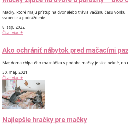
Mačky, ktoré majú prístup na dvor alebo trávia väčšinu času vonku,
svrbenie a podráždenie
8. sep, 2022
Čítať viac +
Ako ochrániť nábytok pred mačacími pa
Mať doma chlpatého maznáčika v podobe mačky je síce pekné, no ná
30. máj, 2021
Čítať viac +
Najlepšie hračky pre mačky