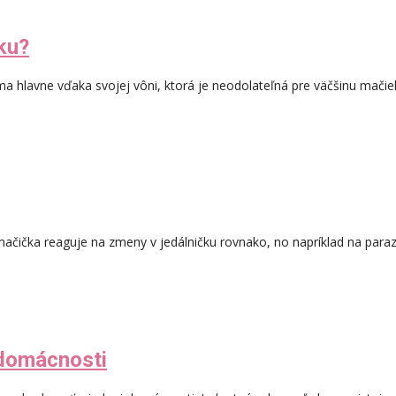
ku?
náma hlavne vďaka svojej vôni, ktorá je neodolateľná pre väčšinu mači
á mačička reaguje na zmeny v jedálničku rovnako, no napríklad na par
 domácnosti