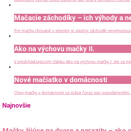
Mačacie záchodíky – ich výhody a 
Pre mačky chované v interiéri je vlastný záchodík nevyhnutno
Ako na výchovu mačky II.
V predchádzajúcom článku Ako na výchovu mačky I. ste sa moh
Nové mačiatko v domácnosti
Chov mačky v domácnosti sa stáva čoraz viac populárnejším. 
Najnovšie
Mačky žijúce na dvore a parazity – ako 