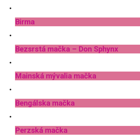
Birma
Bezsrstá mačka – Don Sphynx
Mainská mývalia mačka
Bengálska mačka
Perzská mačka