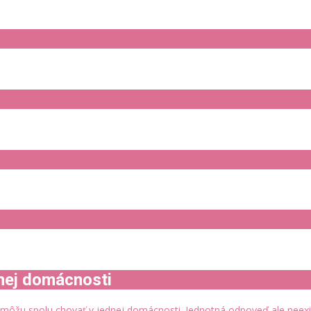
dnej domácnosti
 môžu spolu chovať v jednej domácnosti. Jednotná odpoveď ale neexist