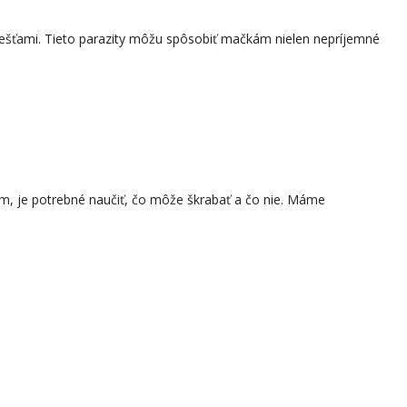
kliešťami. Tieto parazity môžu spôsobiť mačkám nielen nepríjemné
m, je potrebné naučiť, čo môže škrabať a čo nie. Máme