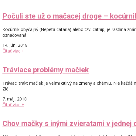
Počuli ste už o mačacej droge – kocúrni
Kocúrnik obyčajný (Nepeta cataria) alebo tzv. catnip, je rastlina z
označovaná
14. jún, 2018
Čítať viac +
Tráviace problémy mačiek
Tráviaci trakt mačiek je veľmi citlivý na zmeny a chémiu. Nie každ
Zlé
7. máj, 2018
Čítať viac +
Chov mačky s inými zvieratami v jednej