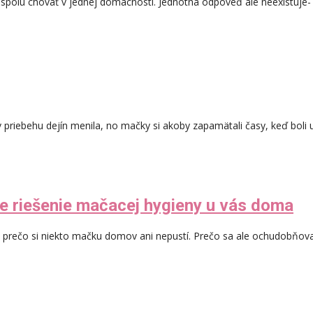
spolu chovať v jednej domácnosti. Jednotná odpoveď ale neexistuje- k
v priebehu dejín menila, no mačky si akoby zapamätali časy, keď boli 
ie riešenie mačacej hygieny u vás doma
rečo si niekto mačku domov ani nepustí. Prečo sa ale ochudobňovať o