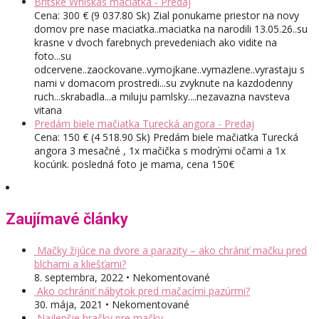
Britske Whiskas maciatka - Predaj
Cena: 300 € (9 037.80 Sk) Zial ponukame priestor na novy
domov pre nase maciatka..maciatka na narodili 13.05.26..su
krasne v dvoch farebnych prevedeniach ako vidite na
foto...su
odcervene..zaockovane..vymojkane..vymazlene..vyrastaju s
nami v domacom prostredi...su zvyknute na kazdodenny
ruch...skrabadla...a miluju pamlsky....nezavazna navsteva
vitana
Predám biele mačiatka Turecká angora - Predaj
Cena: 150 € (4 518.90 Sk) Predám biele mačiatka Turecká
angora 3 mesačné , 1x mačička s modrými očami a 1x
kocúrik. posledná foto je mama, cena 150€
Zaujímavé články
Mačky žijúce na dvore a parazity – ako chrániť mačku pred
blchami a kliešťami?
8. septembra, 2022 • Nekomentované
Ako ochrániť nábytok pred mačacími pazúrmi?
30. mája, 2021 • Nekomentované
Najlepšie hračky pre mačky