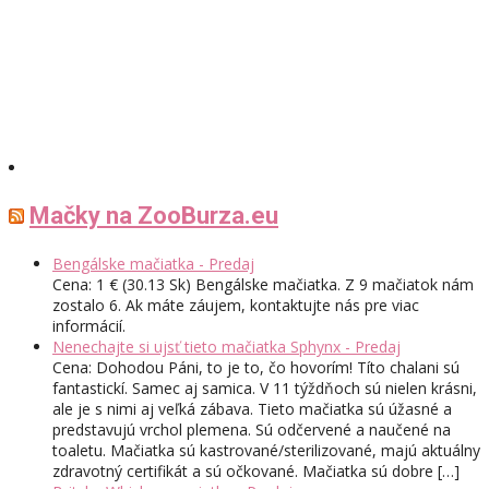
Mačky na ZooBurza.eu
Bengálske mačiatka - Predaj
Cena: 1 € (30.13 Sk) Bengálske mačiatka. Z 9 mačiatok nám
zostalo 6. Ak máte záujem, kontaktujte nás pre viac
informácií.
Nenechajte si ujsť tieto mačiatka Sphynx - Predaj
Cena: Dohodou Páni, to je to, čo hovorím! Títo chalani sú
fantastickí. Samec aj samica. V 11 týždňoch sú nielen krásni,
ale je s nimi aj veľká zábava. Tieto mačiatka sú úžasné a
predstavujú vrchol plemena. Sú odčervené a naučené na
toaletu. Mačiatka sú kastrované/sterilizované, majú aktuálny
zdravotný certifikát a sú očkované. Mačiatka sú dobre […]