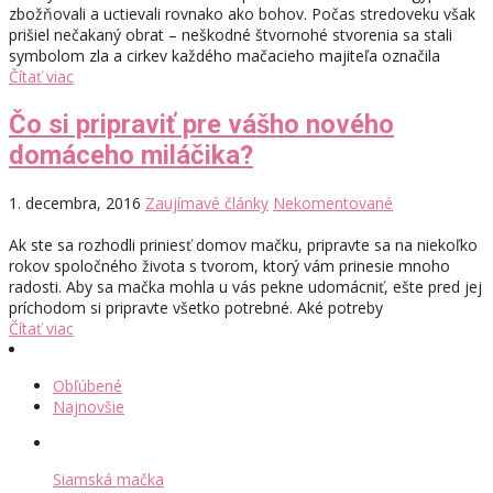
zbožňovali a uctievali rovnako ako bohov. Počas stredoveku však
prišiel nečakaný obrat – neškodné štvornohé stvorenia sa stali
symbolom zla a cirkev každého mačacieho majiteľa označila
Čítať viac
Čo si pripraviť pre vášho nového
domáceho miláčika?
1. decembra, 2016
Zaujímavé články
Nekomentované
Ak ste sa rozhodli priniesť domov mačku, pripravte sa na niekoľko
rokov spoločného života s tvorom, ktorý vám prinesie mnoho
radosti. Aby sa mačka mohla u vás pekne udomácniť, ešte pred jej
príchodom si pripravte všetko potrebné. Aké potreby
Čítať viac
Obľúbené
Najnovšie
Siamská mačka