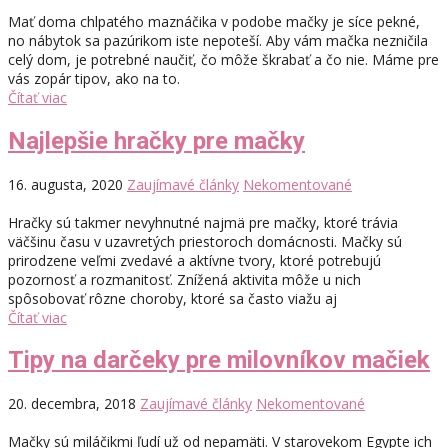
Mať doma chlpatého maznáčika v podobe mačky je síce pekné,
no nábytok sa pazúrikom iste nepoteší. Aby vám mačka nezničila
celý dom, je potrebné naučiť, čo môže škrabať a čo nie. Máme pre
vás zopár tipov, ako na to.
Čítať viac
Najlepšie hračky pre mačky
16. augusta, 2020
Zaujímavé články
Nekomentované
Hračky sú takmer nevyhnutné najmä pre mačky, ktoré trávia
väčšinu času v uzavretých priestoroch domácnosti. Mačky sú
prirodzene veľmi zvedavé a aktívne tvory, ktoré potrebujú
pozornosť a rozmanitosť. Znížená aktivita môže u nich
spôsobovať rôzne choroby, ktoré sa často viažu aj
Čítať viac
Tipy na darčeky pre milovníkov mačiek
20. decembra, 2018
Zaujímavé články
Nekomentované
Mačky sú miláčikmi ľudí už od nepamäti. V starovekom Egypte ich