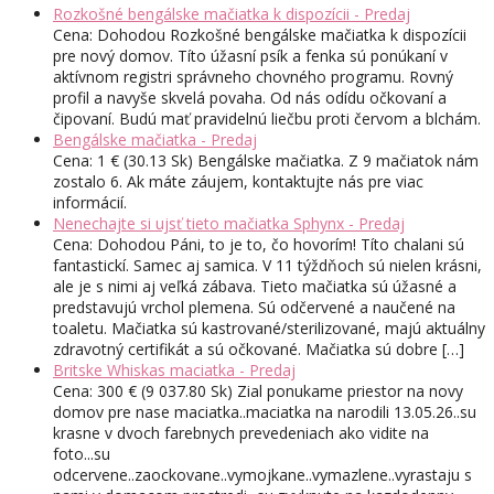
Rozkošné bengálske mačiatka k dispozícii - Predaj
Cena: Dohodou Rozkošné bengálske mačiatka k dispozícii
pre nový domov. Títo úžasní psík a fenka sú ponúkaní v
aktívnom registri správneho chovného programu. Rovný
profil a navyše skvelá povaha. Od nás odídu očkovaní a
čipovaní. Budú mať pravidelnú liečbu proti červom a blchám.
Bengálske mačiatka - Predaj
Cena: 1 € (30.13 Sk) Bengálske mačiatka. Z 9 mačiatok nám
zostalo 6. Ak máte záujem, kontaktujte nás pre viac
informácií.
Nenechajte si ujsť tieto mačiatka Sphynx - Predaj
Cena: Dohodou Páni, to je to, čo hovorím! Títo chalani sú
fantastickí. Samec aj samica. V 11 týždňoch sú nielen krásni,
ale je s nimi aj veľká zábava. Tieto mačiatka sú úžasné a
predstavujú vrchol plemena. Sú odčervené a naučené na
toaletu. Mačiatka sú kastrované/sterilizované, majú aktuálny
zdravotný certifikát a sú očkované. Mačiatka sú dobre […]
Britske Whiskas maciatka - Predaj
Cena: 300 € (9 037.80 Sk) Zial ponukame priestor na novy
domov pre nase maciatka..maciatka na narodili 13.05.26..su
krasne v dvoch farebnych prevedeniach ako vidite na
foto...su
odcervene..zaockovane..vymojkane..vymazlene..vyrastaju s