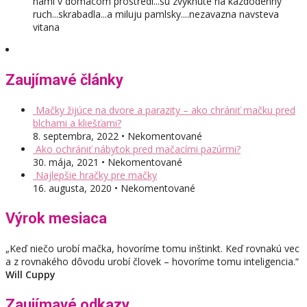
nami v domacom prostredi...su zvyknute na kazdodenny
ruch...skrabadla...a miluju pamlsky....nezavazna navsteva
vitana
Zaujímavé články
Mačky žijúce na dvore a parazity – ako chrániť mačku pred
blchami a kliešťami?
8. septembra, 2022 • Nekomentované
Ako ochrániť nábytok pred mačacími pazúrmi?
30. mája, 2021 • Nekomentované
Najlepšie hračky pre mačky
16. augusta, 2020 • Nekomentované
Výrok mesiaca
„Keď niečo urobí mačka, hovoríme tomu inštinkt. Keď rovnakú vec
a z rovnakého dôvodu urobí človek – hovoríme tomu inteligencia.“
Will Cuppy
Zaujímavé odkazy