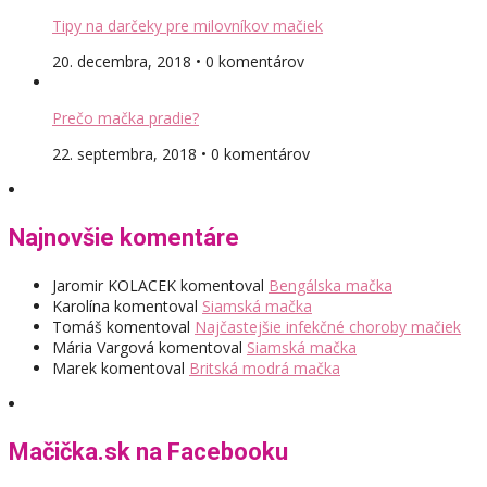
Tipy na darčeky pre milovníkov mačiek
20. decembra, 2018 • 0 komentárov
Prečo mačka pradie?
22. septembra, 2018 • 0 komentárov
Najnovšie komentáre
Jaromir KOLACEK
komentoval
Bengálska mačka
Karolína
komentoval
Siamská mačka
Tomáš
komentoval
Najčastejšie infekčné choroby mačiek
Mária Vargová
komentoval
Siamská mačka
Marek
komentoval
Britská modrá mačka
Mačička.sk na Facebooku