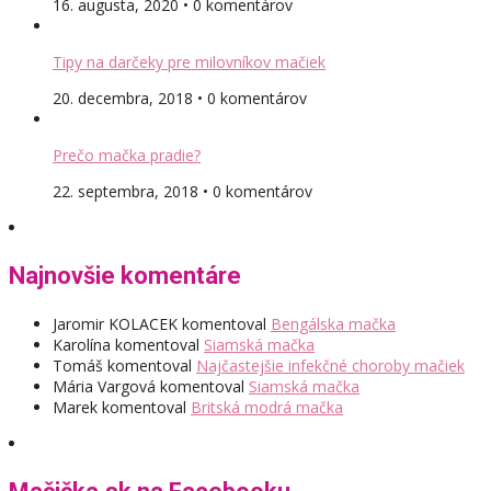
16. augusta, 2020 • 0 komentárov
Tipy na darčeky pre milovníkov mačiek
20. decembra, 2018 • 0 komentárov
Prečo mačka pradie?
22. septembra, 2018 • 0 komentárov
Najnovšie komentáre
Jaromir KOLACEK
komentoval
Bengálska mačka
Karolína
komentoval
Siamská mačka
Tomáš
komentoval
Najčastejšie infekčné choroby mačiek
Mária Vargová
komentoval
Siamská mačka
Marek
komentoval
Britská modrá mačka