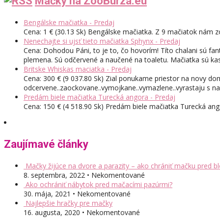
Mačky na ZooBurza.eu
Bengálske mačiatka - Predaj
Cena: 1 € (30.13 Sk) Bengálske mačiatka. Z 9 mačiatok nám zo
Nenechajte si ujsť tieto mačiatka Sphynx - Predaj
Cena: Dohodou Páni, to je to, čo hovorím! Títo chalani sú fant
plemena. Sú odčervené a naučené na toaletu. Mačiatka sú kast
Britske Whiskas maciatka - Predaj
Cena: 300 € (9 037.80 Sk) Zial ponukame priestor na novy dom
odcervene..zaockovane..vymojkane..vymazlene..vyrastaju s nam
Predám biele mačiatka Turecká angora - Predaj
Cena: 150 € (4 518.90 Sk) Predám biele mačiatka Turecká an
Zaujímavé články
Mačky žijúce na dvore a parazity – ako chrániť mačku pred bl
8. septembra, 2022 • Nekomentované
Ako ochrániť nábytok pred mačacími pazúrmi?
30. mája, 2021 • Nekomentované
Najlepšie hračky pre mačky
16. augusta, 2020 • Nekomentované