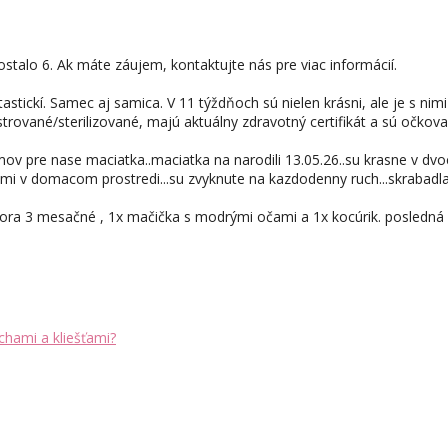
stalo 6. Ak máte záujem, kontaktujte nás pre viac informácií.
astickí. Samec aj samica. V 11 týždňoch sú nielen krásni, ale je s nim
rované/sterilizované, majú aktuálny zdravotný certifikát a sú očkov
ov pre nase maciatka..maciatka na narodili 13.05.26..su krasne v dvoc
i v domacom prostredi...su zvyknute na kazdodenny ruch...skrabadla.
gora 3 mesačné , 1x mačička s modrými očami a 1x kocúrik. posledn
chami a kliešťami?