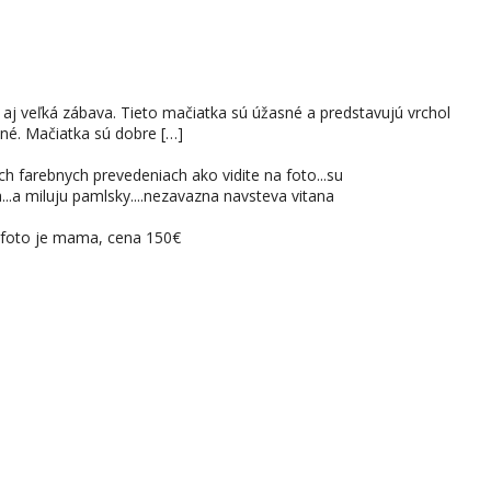
i aj veľká zábava. Tieto mačiatka sú úžasné a predstavujú vrchol
ané. Mačiatka sú dobre […]
h farebnych prevedeniach ako vidite na foto...su
..a miluju pamlsky....nezavazna navsteva vitana
á foto je mama, cena 150€