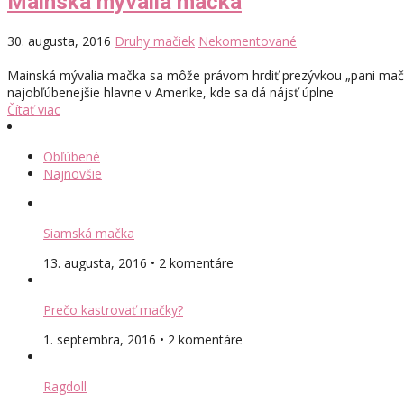
Mainská mývalia mačka
30. augusta, 2016
Druhy mačiek
Nekomentované
Mainská mývalia mačka sa môže právom hrdiť prezývkou „pani mačk
najobľúbenejšie hlavne v Amerike, kde sa dá nájsť úplne
Čítať viac
Obľúbené
Najnovšie
Siamská mačka
13. augusta, 2016 • 2 komentáre
Prečo kastrovať mačky?
1. septembra, 2016 • 2 komentáre
Ragdoll