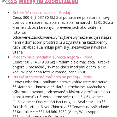
Mačky na ZooBurza.eu
Britske Whiskas maciatka - Predaj
Cena: 300 € (9 037.80 Sk) Zial ponukame priestor na novy
domov pre nase maciatka..maciatka na narodili 13.05.26..su
krasne v dvoch farebnych prevedeniach ako vidite na
foto...su
odcervene..zaockovane..vymojkane..vymazlene..vyrastaju s
nami v domacom prostredi...su zvyknute na kazdodenny
ruch...skrabadla...a miluju pamlsky....nezavazna navsteva
vitana
Predám biele mačiatka Turecká angora - Predaj
Cena: 150 € (4 518.90 Sk) Predám biele mačiatka Turecká
angora 3 mesačné , 1x mačička s modrými očami a 1x
kocúrik. posledná foto je mama, cena 150€
Britské krátkosrsté mačiatka na predaj - Predaj
Cena: Dohodou Ponúkame britské krátkosrsté mačiatka.
**Sfarbenie Chinchilla:** zlaté a strieborné. Mačiatka s
výbornou povahou, odchované s láskou a profesionálnou
starostlivosťou. * Veterinárne vyšetrené * Očkované *
Odčervené **Otec:** British Longhair Seal **Matka:**
British Shorthair Silver Chinchilla **Cena:** na vyžiadanie.
**Kontakt:** +381 64 860 3939 (Viber, WhatsApp)
**Nachádzame sa v Srbsku.**