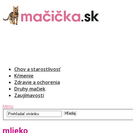
Chov a starostlivosť
Kŕmenie
Zdravie a ochorenia
Druhy mačiek
Zaujímavosti
Menu
mlieko