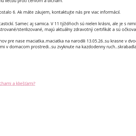
nú liečbu proti červom a blchám.
stalo 6. Ak máte záujem, kontaktujte nás pre viac informácií.
astickí. Samec aj samica. V 11 týždňoch sú nielen krásni, ale je s nim
rované/sterilizované, majú aktuálny zdravotný certifikát a sú očkov
ov pre nase maciatka..maciatka na narodili 13.05.26..su krasne v dvoc
i v domacom prostredi...su zvyknute na kazdodenny ruch...skrabadla.
chami a kliešťami?