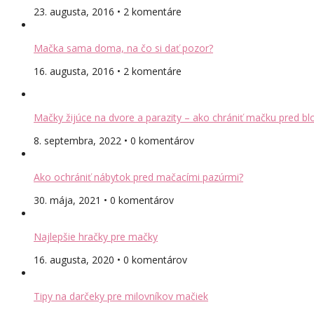
23. augusta, 2016 • 2 komentáre
Mačka sama doma, na čo si dať pozor?
16. augusta, 2016 • 2 komentáre
Mačky žijúce na dvore a parazity – ako chrániť mačku pred bl
8. septembra, 2022 • 0 komentárov
Ako ochrániť nábytok pred mačacími pazúrmi?
30. mája, 2021 • 0 komentárov
Najlepšie hračky pre mačky
16. augusta, 2020 • 0 komentárov
Tipy na darčeky pre milovníkov mačiek