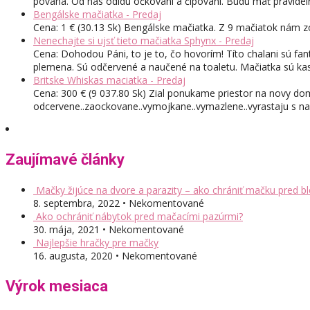
povaha. Od nás odídu očkovaní a čipovaní. Budú mať pravidel
Bengálske mačiatka - Predaj
Cena: 1 € (30.13 Sk) Bengálske mačiatka. Z 9 mačiatok nám zo
Nenechajte si ujsť tieto mačiatka Sphynx - Predaj
Cena: Dohodou Páni, to je to, čo hovorím! Títo chalani sú fant
plemena. Sú odčervené a naučené na toaletu. Mačiatka sú kast
Britske Whiskas maciatka - Predaj
Cena: 300 € (9 037.80 Sk) Zial ponukame priestor na novy dom
odcervene..zaockovane..vymojkane..vymazlene..vyrastaju s nam
Zaujímavé články
Mačky žijúce na dvore a parazity – ako chrániť mačku pred bl
8. septembra, 2022 • Nekomentované
Ako ochrániť nábytok pred mačacími pazúrmi?
30. mája, 2021 • Nekomentované
Najlepšie hračky pre mačky
16. augusta, 2020 • Nekomentované
Výrok mesiaca