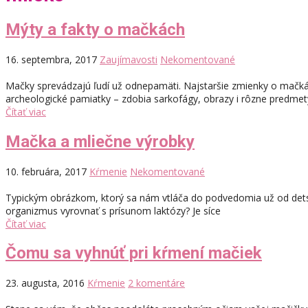
Mýty a fakty o mačkách
16. septembra, 2017
Zaujímavosti
Nekomentované
Mačky sprevádzajú ľudí už odnepamäti. Najstaršie zmienky o mačkách
archeologické pamiatky – zdobia sarkofágy, obrazy i rôzne predmety
Čítať viac
Mačka a mliečne výrobky
10. februára, 2017
Kŕmenie
Nekomentované
Typickým obrázkom, ktorý sa nám vtláča do podvedomia už od detst
organizmus vyrovnať s prísunom laktózy? Je síce
Čítať viac
Čomu sa vyhnúť pri kŕmení mačiek
23. augusta, 2016
Kŕmenie
2 komentáre