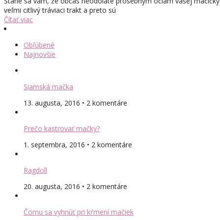
Stane sa vám, že občas neodoláte prosebným očiam vašej mačičky a
veľmi citlivý tráviaci trakt a preto sú
Čítať viac
Obľúbené
Najnovšie
Siamská mačka
13. augusta, 2016 • 2 komentáre
Prečo kastrovať mačky?
1. septembra, 2016 • 2 komentáre
Ragdoll
20. augusta, 2016 • 2 komentáre
Čomu sa vyhnúť pri kŕmení mačiek