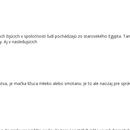
 žijúcich v spoločnosti ľudí pochádzajú zo starovekého Egypta. Tam s
. Aj v nasledujúcich
va, je mačka lížuca mlieko alebo smotanu. Je to ale naozaj pre sp