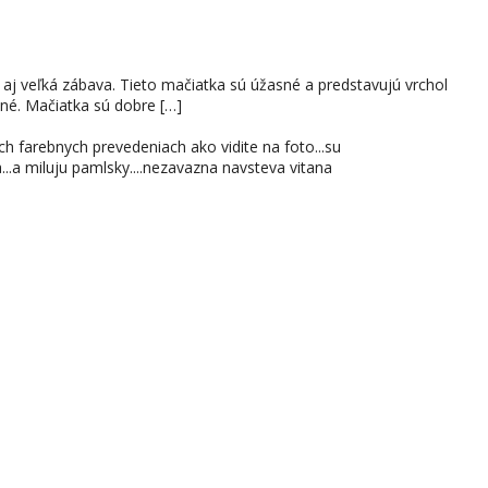
i aj veľká zábava. Tieto mačiatka sú úžasné a predstavujú vrchol
ané. Mačiatka sú dobre […]
h farebnych prevedeniach ako vidite na foto...su
..a miluju pamlsky....nezavazna navsteva vitana