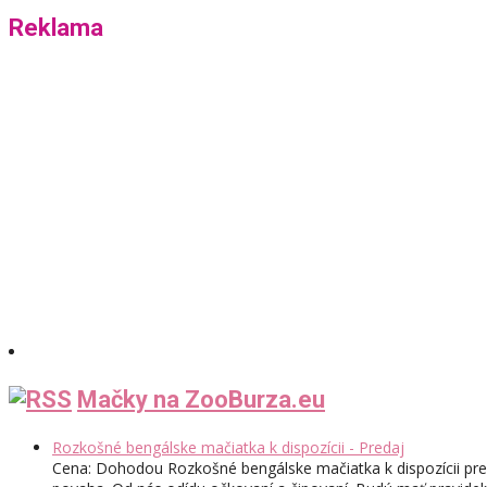
Reklama
Mačky na ZooBurza.eu
Rozkošné bengálske mačiatka k dispozícii - Predaj
Cena: Dohodou Rozkošné bengálske mačiatka k dispozícii pre 