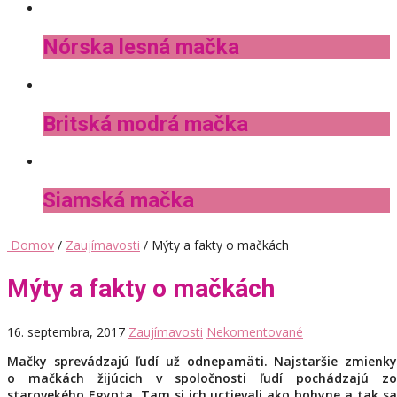
Nórska lesná mačka
Britská modrá mačka
Siamská mačka
Domov
/
Zaujímavosti
/ Mýty a fakty o mačkách
Mýty a fakty o mačkách
16. septembra, 2017
Zaujímavosti
Nekomentované
Mačky sprevádzajú ľudí už odnepamäti. Najstaršie zmienky
o mačkách žijúcich v spoločnosti ľudí pochádzajú zo
starovekého Egypta. Tam si ich uctievali ako bohyne a tak sa