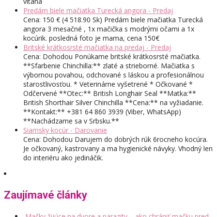
vitana
Predám biele mačiatka Turecká angora - Predaj
Cena: 150 € (4 518.90 Sk) Predám biele mačiatka Turecká
angora 3 mesačné , 1x mačička s modrými očami a 1x
kocúrik. posledná foto je mama, cena 150€
Britské krátkosrsté mačiatka na predaj - Predaj
Cena: Dohodou Ponúkame britské krátkosrsté mačiatka.
**Sfarbenie Chinchilla:** zlaté a strieborné. Mačiatka s
výbornou povahou, odchované s láskou a profesionálnou
starostlivosťou. * Veterinárne vyšetrené * Očkované *
Odčervené **Otec:** British Longhair Seal **Matka:**
British Shorthair Silver Chinchilla **Cena:** na vyžiadanie.
**Kontakt:** +381 64 860 3939 (Viber, WhatsApp)
**Nachádzame sa v Srbsku.**
Siamsky kocúr - Darovanie
Cena: Dohodou Darujem do dobrých rúk 6rocneho kocúra.
Je očkovaný, kastrovany a ma hygienické návyky. Vhodný len
do interiéru ako jedináčik.
Zaujímavé články
Mačky žijúce na dvore a parazity – ako chrániť mačku pred