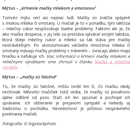
Mýtus – „
kŕmenie mačky mliekom a smotanou
“
Tomuto mýtu verí asi najviac ľudí. Mačky sú zväčša spájané
s miskou mlieka či smotany. U mačiat je to v poriadku, tým laktóza
– mliečny cukor nespôsobuje žiadne problémy. Faktom ale je, že
ako mačka dospieva, v jej tele sa prestáva vytvárať enzým laktáza,
ktorá štiepi mliečny cukor a mlieko sa tak stáva pre mačky
nestráviteľným. Po skonzumovaní väčšieho množstva mlieka či
smotany mávajú mačky problémy s trávením – zvracajú alebo majú
hnačku a nafukuje ich.
Viac informácií o kŕmení mačky mliekom 
mliečnymi výrobkami sme zhrnuli v článku
Mačka a mliečne
výrobky
.
Mýtus – „
mačky
sú
falošné
“
To, že mačky sú falošné, môžu tvrdiť len tí, čo mačku nikdy
nechovali. Milovníci mačičiek totiž vedia, že mačky sú povahovo
úplne odlišné od psov. Stačí ich len spoznať a pochopiť ich
správanie. Ich obtieranie je prejavom sympatií a niekedy aj
žiadosťou o pochúťku. Nevedomosť je príčinou nesprávneho
ponímania mačiek.
Fotografia: © bigstockphoto