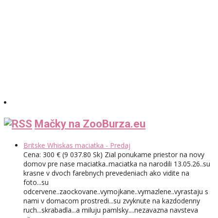
Mačky na ZooBurza.eu
Britske Whiskas maciatka - Predaj
Cena: 300 € (9 037.80 Sk) Zial ponukame priestor na novy
domov pre nase maciatka..maciatka na narodili 13.05.26..su
krasne v dvoch farebnych prevedeniach ako vidite na
foto...su
odcervene..zaockovane..vymojkane..vymazlene..vyrastaju s
nami v domacom prostredi...su zvyknute na kazdodenny
ruch...skrabadla...a miluju pamlsky....nezavazna navsteva