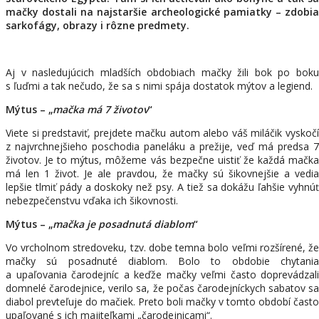
mačky dostali na najstaršie archeologické pamiatky – zdobia
sarkofágy, obrazy i rôzne predmety.
Aj v nasledujúcich mladších obdobiach mačky žili bok po boku
s ľuďmi a tak nečudo, že sa s nimi spája dostatok mýtov a legiend.
Mýtus – „
mačka má 7 životov
“
Viete si predstaviť, prejdete mačku autom alebo váš miláčik vyskočí
z najvrchnejšieho poschodia paneláku a prežije, veď má predsa 7
životov. Je to mýtus, môžeme vás bezpečne uistiť že každá mačka
má len 1 život. Je ale pravdou, že mačky sú šikovnejšie a vedia
lepšie tlmiť pády a doskoky než psy. A tiež sa dokážu ľahšie vyhnúť
nebezpečenstvu vďaka ich šikovnosti.
Mýtus – „
mačka je posadnutá diablom
“
Vo vrcholnom stredoveku, tzv. dobe temna bolo veľmi rozšírené, že
mačky sú posadnuté diablom. Bolo to obdobie chytania
a upaľovania čarodejníc a keďže mačky veľmi často doprevádzali
domnelé čarodejnice, verilo sa, že počas čarodejníckych sabatov sa
diabol prevteľuje do mačiek. Preto boli mačky v tomto období často
upaľované s ich majiteľkami „čarodejnicami“.