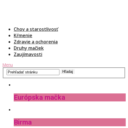
Chov a starostlivosť
Kŕmenie
Zdravie a ochorenia
Druhy mačiek
Zaujímavosti
Menu
Európska mačka
Birma