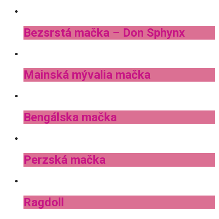
Bezsrstá mačka – Don Sphynx
Mainská mývalia mačka
Bengálska mačka
Perzská mačka
Ragdoll