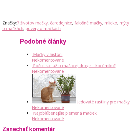
Značky:
7 životov mačky
,
čarodejnice
,
falošné mačky
,
mlieko
,
mýty
o mačkách
,
povery o mačkách
Podobné články
Mačky v histórii
Nekomentované
Počuli ste už o mačacej droge – kocúrniku?
Nekomentované
Jedovaté rastliny pre mačky
Nekomentované
Najobľúbenejšie plemená mačiek
Nekomentované
Zanechať komentár