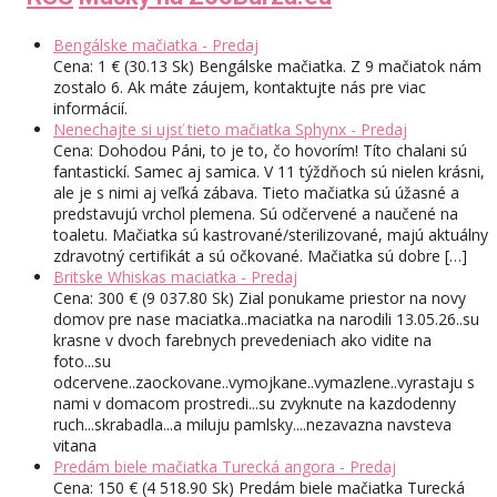
Bengálske mačiatka - Predaj
Cena: 1 € (30.13 Sk) Bengálske mačiatka. Z 9 mačiatok nám
zostalo 6. Ak máte záujem, kontaktujte nás pre viac
informácií.
Nenechajte si ujsť tieto mačiatka Sphynx - Predaj
Cena: Dohodou Páni, to je to, čo hovorím! Títo chalani sú
fantastickí. Samec aj samica. V 11 týždňoch sú nielen krásni,
ale je s nimi aj veľká zábava. Tieto mačiatka sú úžasné a
predstavujú vrchol plemena. Sú odčervené a naučené na
toaletu. Mačiatka sú kastrované/sterilizované, majú aktuálny
zdravotný certifikát a sú očkované. Mačiatka sú dobre […]
Britske Whiskas maciatka - Predaj
Cena: 300 € (9 037.80 Sk) Zial ponukame priestor na novy
domov pre nase maciatka..maciatka na narodili 13.05.26..su
krasne v dvoch farebnych prevedeniach ako vidite na
foto...su
odcervene..zaockovane..vymojkane..vymazlene..vyrastaju s
nami v domacom prostredi...su zvyknute na kazdodenny
ruch...skrabadla...a miluju pamlsky....nezavazna navsteva
vitana
Predám biele mačiatka Turecká angora - Predaj
Cena: 150 € (4 518.90 Sk) Predám biele mačiatka Turecká