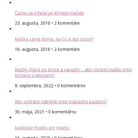
Čomu sa vyhnúť pri kŕmení mačiek
23. augusta, 2016 • 2 komentáre
Mačka sama doma, na čo si dať pozor?
16. augusta, 2016 • 2 komentáre
Mačky žijúce na dvore a parazity – ako chrániť mačku pred
blchami a kliešťami?
8. septembra, 2022 • 0 komentárov
Ako ochrániť nábytok pred mačacími pazúrmi?
30. mája, 2021 • 0 komentárov
Najlepšie hračky pre mačky
16. augusta, 2020 • 0 komentárov