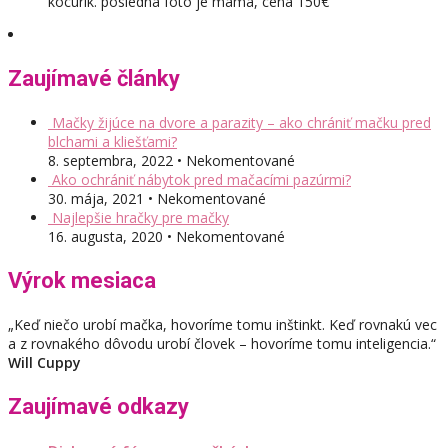
kocúrik. posledná foto je mama, cena 150€
Zaujímavé články
Mačky žijúce na dvore a parazity – ako chrániť mačku pred
blchami a kliešťami?
8. septembra, 2022 • Nekomentované
Ako ochrániť nábytok pred mačacími pazúrmi?
30. mája, 2021 • Nekomentované
Najlepšie hračky pre mačky
16. augusta, 2020 • Nekomentované
Výrok mesiaca
„Keď niečo urobí mačka, hovoríme tomu inštinkt. Keď rovnakú vec
a z rovnakého dôvodu urobí človek – hovoríme tomu inteligencia.“
Will Cuppy
Zaujímavé odkazy