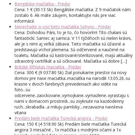
Bengálske mačiatka - Predaj
Cena: 1 € (30.13 Sk) Bengálske mačiatka. Z 9 mačiatok nám
zostalo 6. Ak máte záujem, kontaktujte nás pre viac
informácií.
Nenechajte si ujsť tieto mačiatka Sphynx - Predaj
Cena: Dohodou Páni, to je to, čo hovorím! Títo chalani sú
fantastickí. Samec aj samica. V 11 týždňoch sú nielen krásni,
ale je s nimi aj veľká zábava. Tieto mačiatka sú úžasné a
predstavujú vrchol plemena. Sú odčervené a naučené na
toaletu. Mačiatka sú kastrované/sterilizované, majú aktuálny
zdravotný certifikát a sú očkované. Mačiatka sú dobre […]
Britske Whiskas maciatka - Predaj
Cena: 300 € (9 037.80 Sk) Zial ponukame priestor na novy
domov pre nase maciatka..maciatka na narodili 13.05.26..su
krasne v dvoch farebnych prevedeniach ako vidite na
foto...su
odcervene..zaockovane..vymojkane..vymazlene..vyrastaju s
nami v domacom prostredi...su zvyknute na kazdodenny
ruch...skrabadla...a miluju pamlsky....nezavazna navsteva
vitana
Predám biele mačiatka Turecká angora - Predaj
Cena: 150 € (4 518.90 Sk) Predám biele mačiatka Turecká
angora 3 mesačné , 1x mačička s modrými očami a 1x