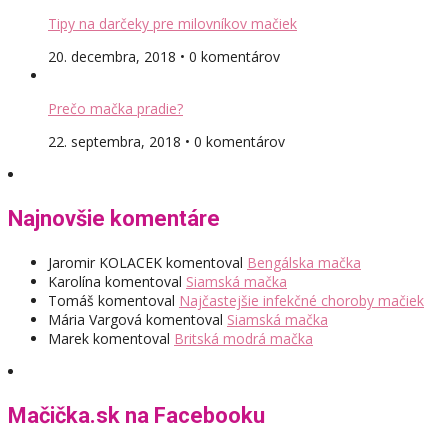
Tipy na darčeky pre milovníkov mačiek
20. decembra, 2018 • 0 komentárov
Prečo mačka pradie?
22. septembra, 2018 • 0 komentárov
Najnovšie komentáre
Jaromir KOLACEK
komentoval
Bengálska mačka
Karolína
komentoval
Siamská mačka
Tomáš
komentoval
Najčastejšie infekčné choroby mačiek
Mária Vargová
komentoval
Siamská mačka
Marek
komentoval
Britská modrá mačka
Mačička.sk na Facebooku