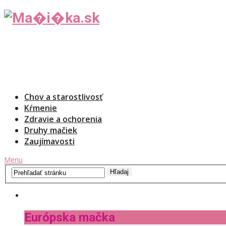
Chov a starostlivosť
Kŕmenie
Zdravie a ochorenia
Druhy mačiek
Zaujímavosti
Menu
Európska mačka