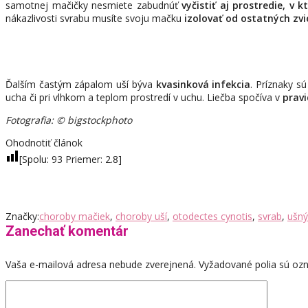
samotnej mačičky nesmiete zabudnúť
vyčistiť aj prostredie, v 
nákazlivosti svrabu musíte svoju mačku
izolovať od ostatných zvi
Ďalším častým zápalom uší býva
kvasinková infekcia
. Príznaky s
ucha či pri vlhkom a teplom prostredí v uchu. Liečba spočíva v
prav
Fotografia: © bigstockphoto
Ohodnotiť článok
[Spolu:
93
Priemer:
2.8
]
Značky:
choroby mačiek
,
choroby uší
,
otodectes cynotis
,
svrab
,
ušný
Zanechať komentár
Vaša e-mailová adresa nebude zverejnená.
Vyžadované polia sú o