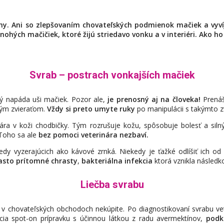
chy. Ani so zlepšovaním chovateľských podmienok mačiek a vyví
hých mačičiek, ktoré žijú striedavo vonku a v interiéri. Ako ho 
Svrab – postrach vonkajších mačiek
rý napáda uši mačiek. Pozor ale,
je prenosný aj na človeka!
Prenáš
tým zvieraťom.
Vždy si preto umyte ruky
po manipulácii s takýmto z
ra v koži chodbičky. Tým rozrušuje kožu, spôsobuje bolesť a siln
 Toho sa ale
bez pomoci veterinára nezbaví.
kedy vyzerajúcich ako kávové zrnká. Niekedy je ťažké odlíšiť ich o
asto prítomné chrasty
,
bakteriálna infekcia
ktorá vznikla následk
Liečba svrabu
e v chovateľských obchodoch nekúpite. Po diagnostikovaní svrabu ve
cia spot-on prípravku s účinnou látkou z radu avermektínov,
podk