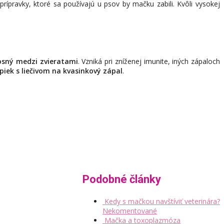
rípravky, ktoré sa používajú u psov by mačku zabili. Kvôli vysokej
nosný medzi zvieratami
. Vzniká pri zníženej imunite, iných zápaloch
piek s liečivom na kvasinkový zápal
.
Podobné články
Kedy s mačkou navštíviť veterinára?
Nekomentované
Mačka a toxoplazmóza