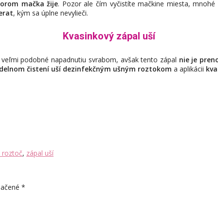
ktorom mačka žije
. Pozor ale čím vyčistíte mačkine miesta, mnohé p
erat
, kým sa úplne nevylieči.
Kvasinkový zápal uší
ú veľmi podobné napadnutiu svrabom, avšak tento zápal
nie je pre
idelnom čistení uší dezinfekčným ušným roztokom
a aplikácii
kva
 roztoč
,
zápal uší
značené
*