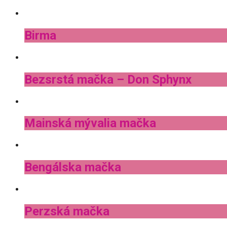
Birma
Bezsrstá mačka – Don Sphynx
Mainská mývalia mačka
Bengálska mačka
Perzská mačka