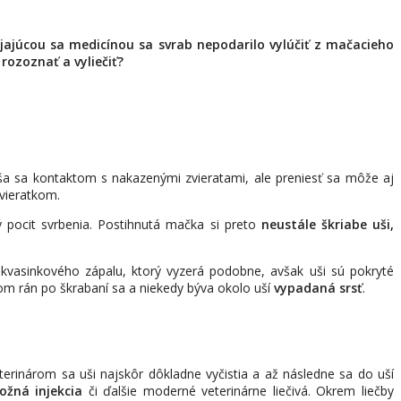
jajúcou sa medicínou sa svrab nepodarilo vylúčiť z mačacieho
rozoznať a vyliečiť?
a sa kontaktom s nakazenými zvieratami, ale preniesť sa môže aj
vieratkom.
ý pocit svrbenia. Postihnutá mačka si preto
neustále škriabe uši,
d kvasinkového zápalu, ktorý vyzerá podobne, avšak uši sú pokryté
om rán po škrabaní sa a niekedy býva okolo uší
vypadaná srsť
.
terinárom sa uši najskôr dôkladne vyčistia a až následne sa do uší
ožná injekcia
či ďalšie moderné veterinárne liečivá. Okrem liečby