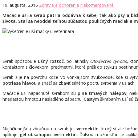
19. augusta, 2016
Zdravie a ochorenia
Nekomentované
Mačacie uši a svrab patria oddávna k sebe, tak ako psy a bl
života. Stal sa neoddeliteľnou súčasťou pouličných mačiek a mno
Svrab spôsobuje
ušný roztoč
, po latinsky
Otodectes cynotis
, kto
kontaktom s človekom, predmetmi, ktoré prišli do styku s postihnu
Svrab žije na povrchu kože vo vonkajšom zvukovode, kde si vytvá
potriasa hlavou
a snaží sa zbaviť silného pocitu svrbenia v ušiach.
Mačacie uši napadnuté svrabom sú
plné tmavých nálepov
, nie
hnedastou hmotou nasladlého zápachu. Častým škrabaním uší sú
č
Najúčinnejšou zbraňou na svrab je
ivermektín
, ktorý si ale bežn
aplikuje
gél obsahujúci ivermektín
. Ďalšou možnosťou je apliká