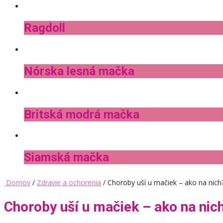
Ragdoll
Nórska lesná mačka
Britská modrá mačka
Siamská mačka
Domov
/
Zdravie a ochorenia
/ Choroby uší u mačiek – ako na nich
Choroby uší u mačiek – ako na nic