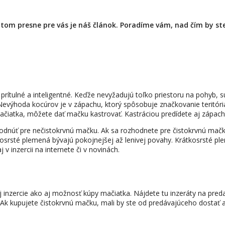
otom presne pre vás je náš článok. Poradíme vám, nad čím by st
prítulné a inteligentné. Keďže nevyžadujú toľko priestoru na pohyb, 
výhoda kocúrov je v zápachu, ktorý spôsobuje značkovanie teritória. 
ačiatka, môžete dať mačku kastrovať. Kastráciou predídete aj zápach
núť pre nečistokrvnú mačku. Ak sa rozhodnete pre čistokrvnú mačku
hosrsté plemená bývajú pokojnejšej až lenivej povahy. Krátkosrsté plem
 v inzercii na internete či v novinách.
inzercie ako aj možnosť kúpy mačiatka. Nájdete tu inzeráty na preda
 Ak kupujete čistokrvnú mačku, mali by ste od predávajúceho dostať