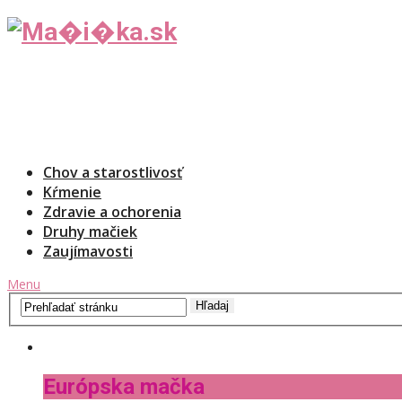
Chov a starostlivosť
Kŕmenie
Zdravie a ochorenia
Druhy mačiek
Zaujímavosti
Menu
Európska mačka