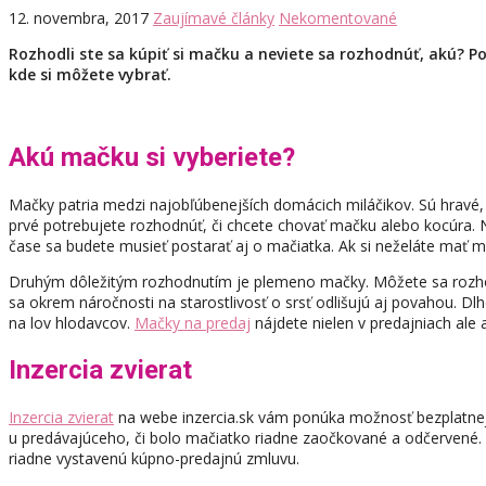
12. novembra, 2017
Zaujímavé články
Nekomentované
Rozhodli ste sa kúpiť si mačku a neviete sa rozhodnúť, akú? P
kde si môžete vybrať.
Akú mačku si vyberiete?
Mačky patria medzi najobľúbenejších domácich miláčikov. Sú hravé, 
prvé potrebujete rozhodnúť, či chcete chovať mačku alebo kocúra. Ne
čase sa budete musieť postarať aj o mačiatka. Ak si neželáte mať m
Druhým dôležitým rozhodnutím je plemeno mačky. Môžete sa rozhod
sa okrem náročnosti na starostlivosť o srsť odlišujú aj povahou. Dl
na lov hlodavcov.
Mačky na predaj
nájdete nielen v predajniach ale aj
Inzercia zvierat
Inzercia zvierat
na webe inzercia.sk vám ponúka možnosť bezplatnej 
u predávajúceho, či bolo mačiatko riadne zaočkované a odčervené.
riadne vystavenú kúpno-predajnú zmluvu.