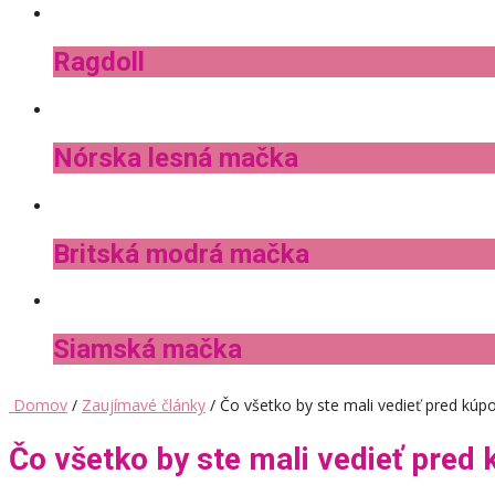
Ragdoll
Nórska lesná mačka
Britská modrá mačka
Siamská mačka
Domov
/
Zaujímavé články
/ Čo všetko by ste mali vedieť pred kú
Čo všetko by ste mali vedieť pred