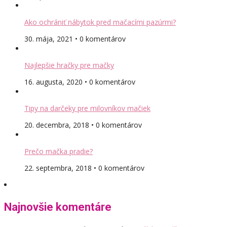
Ako ochrániť nábytok pred mačacími pazúrmi?
30. mája, 2021 • 0 komentárov
Najlepšie hračky pre mačky
16. augusta, 2020 • 0 komentárov
Tipy na darčeky pre milovníkov mačiek
20. decembra, 2018 • 0 komentárov
Prečo mačka pradie?
22. septembra, 2018 • 0 komentárov
Najnovšie komentáre