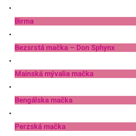
Birma
Bezsrstá mačka – Don Sphynx
Mainská mývalia mačka
Bengálska mačka
Perzská mačka