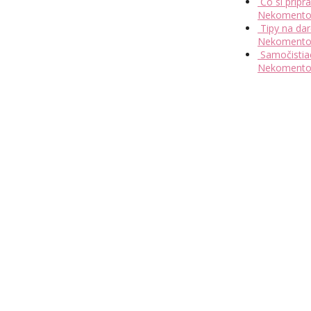
Čo si prip
Nekomento
Tipy na da
Nekomento
Samočistia
Nekomento