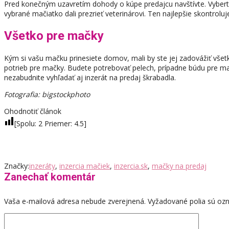
Pred konečným uzavretím dohody o kúpe predajcu navštívte. Vyberte s
vybrané mačiatko dali prezrieť veterinárovi. Ten najlepšie skontroluj
Všetko pre mačky
Kým si vašu mačku prinesiete domov, mali by ste jej zadovážiť všet
potrieb pre mačky. Budete potrebovať pelech, prípadne búdu pre ma
nezabudnite vyhľadať aj inzerát na predaj škrabadla.
Fotografia: bigstockphoto
Ohodnotiť článok
[Spolu:
2
Priemer:
4.5
]
Značky:
inzeráty
,
inzercia mačiek
,
inzercia.sk
,
mačky na predaj
Zanechať komentár
Vaša e-mailová adresa nebude zverejnená.
Vyžadované polia sú o