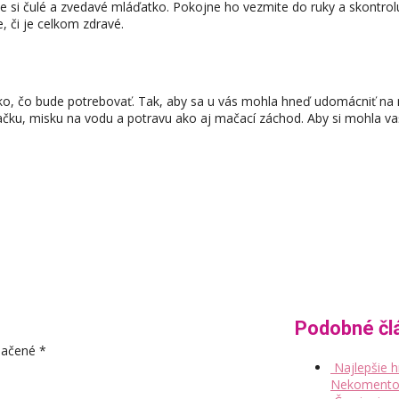
i čulé a zvedavé mláďatko. Pokojne ho vezmite do ruky a skontrolujte 
e, či je celkom zdravé.
ko, čo bude potrebovať. Tak, aby sa u vás mohla hneď udomácniť na m
čku, misku na vodu a potravu ako aj mačací záchod. Aby si mohla va
Podobné čl
značené
*
Najlepšie 
Nekomento