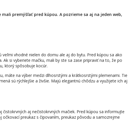
e mali premýšľať pred kúpou. A pozrieme sa aj na jeden web,
sú veľmi vhodné nielen do domu ale aj do bytu. Pred kúpou sa ako
Ak si vyberiete mačku, mali by ste sa zase pripraviť na to, že po
u, ktorý spôsobuje kocúr.
, máte na výber medzi dlhosrstými a krátkosrstými plemenami. Tie
ená sú rýchlejšie a živšie. Majú elegantnú chôdzu a využijete ich aj
j čistokrvných aj nečistokrvných mačiek. Pred kúpou sa informujte
 aj očkovací preukaz s čipovaním, preukaz pôvodu a samozrejme