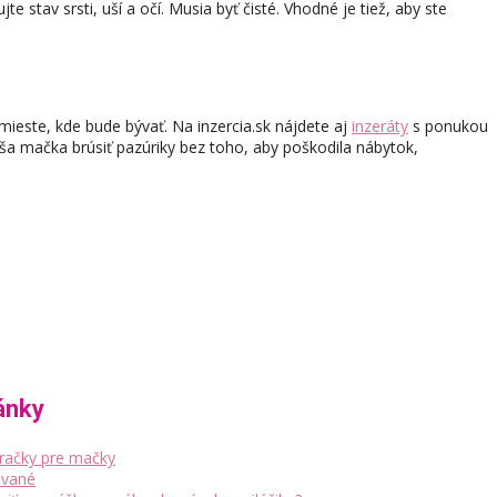
stav srsti, uší a očí. Musia byť čisté. Vhodné je tiež, aby ste
ieste, kde bude bývať. Na inzercia.sk nájdete aj
inzeráty
s ponukou
ša mačka brúsiť pazúriky bez toho, aby poškodila nábytok,
ánky
hračky pre mačky
vané